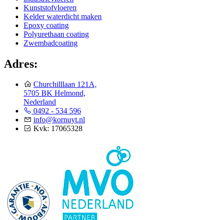
Kunststofvloeren
Kelder waterdicht maken
Epoxy coating
Polyurethaan coating
Zwembadcoating
Adres:
Churchilllaan 121A,
5705 BK Helmond,
Nederland
0492 - 534 596
info@kornuyt.nl
Kvk: 17065328