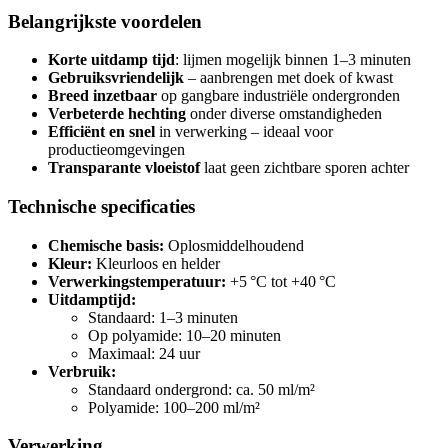
Belangrijkste voordelen
Korte uitdamp tijd
: lijmen mogelijk binnen 1–3 minuten
Gebruiksvriendelijk
– aanbrengen met doek of kwast
Breed inzetbaar
op gangbare industriële ondergronden
Verbeterde hechting
onder diverse omstandigheden
Efficiënt en snel
in verwerking – ideaal voor
productieomgevingen
Transparante vloeistof
laat geen zichtbare sporen achter
Technische specificaties
Chemische basis:
Oplosmiddelhoudend
Kleur:
Kleurloos en helder
Verwerkingstemperatuur:
+5 °C tot +40 °C
Uitdamptijd:
Standaard: 1–3 minuten
Op polyamide: 10–20 minuten
Maximaal: 24 uur
Verbruik:
Standaard ondergrond: ca. 50 ml/m²
Polyamide: 100–200 ml/m²
Verwerking