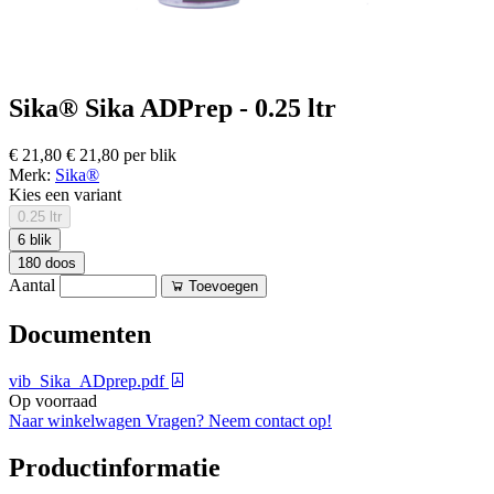
Sika® Sika ADPrep - 0.25 ltr
€ 21,80
€ 21,80 per blik
Merk:
Sika®
Kies een variant
0.25 ltr
6 blik
180 doos
Aantal
Toevoegen
Documenten
vib_Sika_ADprep.pdf
Op voorraad
Naar winkelwagen
Vragen? Neem contact op!
Productinformatie