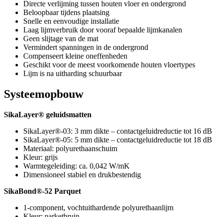
Directe verlijming tussen houten vloer en ondergrond
Beloopbaar tijdens plaatsing
Snelle en eenvoudige installatie
Laag lijmverbruik door vooraf bepaalde lijmkanalen
Geen slijtage van de mat
Vermindert spanningen in de ondergrond
Compenseert kleine oneffenheden
Geschikt voor de meest voorkomende houten vloertypes
Lijm is na uitharding schuurbaar
Systeemopbouw
SikaLayer® geluidsmatten
SikaLayer®-03: 3 mm dikte – contactgeluidreductie tot 16 dB
SikaLayer®-05: 5 mm dikte – contactgeluidreductie tot 18 dB
Materiaal: polyurethaanschuim
Kleur: grijs
Warmtegeleiding: ca. 0,042 W/mK
Dimensioneel stabiel en drukbestendig
SikaBond®-52 Parquet
1-component, vochtuithardende polyurethaanlijm
Kleur: parketbruin