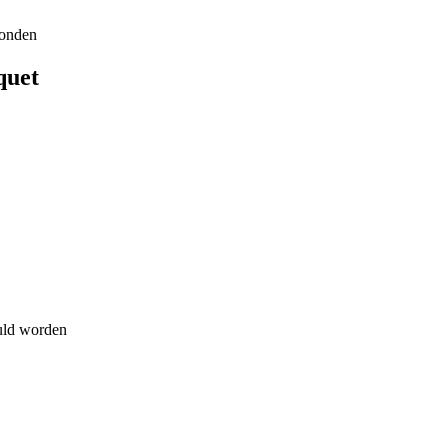
ronden
quet
uld worden