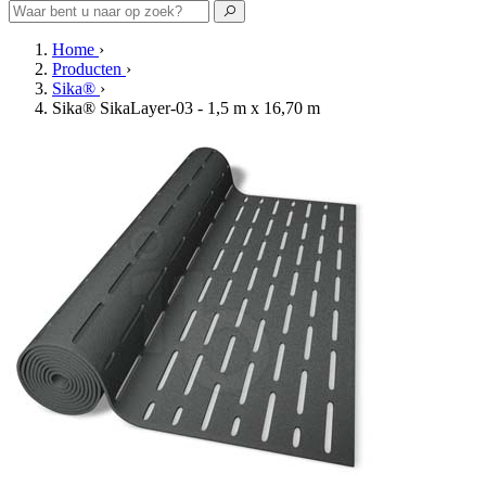
Home
›
Producten
›
Sika®
›
Sika® SikaLayer-03 - 1,5 m x 16,70 m