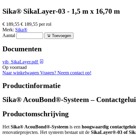
Sika® SikaLayer-03 - 1,5 m x 16,70 m
€ 189,55
€ 189,55 per rol
Merk:
Sika®
Aantal
Toevoegen
Documenten
vib_SikaLayer.pdf
Op voorraad
Naar winkelwagen
Vragen? Neem contact op!
Productinformatie
Sika® AcouBond®-Systeem – Contactgelui
Productomschrijving
Het
Sika® AcouBond®-Systeem
is een
hoogwaardig contactgelui
renovatieprojecten. Het systeem bestaat uit de
SikaLayer®-03 of Si