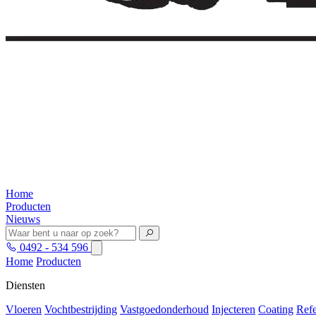
Home
Producten
Nieuws
0492 - 534 596
Home
Producten
Diensten
Vloeren
Vochtbestrijding
Vastgoedonderhoud
Injecteren
Coating
Refe