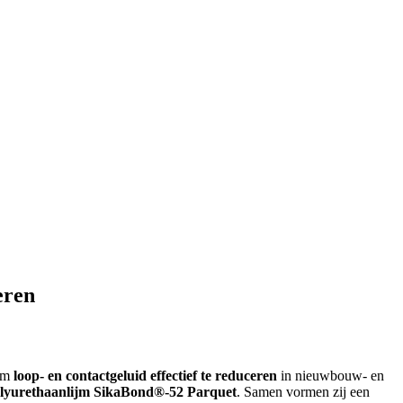
eren
 om
loop- en contactgeluid effectief te reduceren
in nieuwbouw- en
polyurethaanlijm SikaBond®-52 Parquet
. Samen vormen zij een