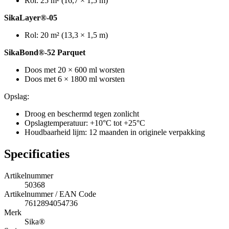
Rol: 25 m² (16,7 × 1,5 m)
SikaLayer®-05
Rol: 20 m² (13,3 × 1,5 m)
SikaBond®-52 Parquet
Doos met 20 × 600 ml worsten
Doos met 6 × 1800 ml worsten
Opslag:
Droog en beschermd tegen zonlicht
Opslagtemperatuur: +10°C tot +25°C
Houdbaarheid lijm: 12 maanden in originele verpakking
Specificaties
Artikelnummer
50368
Artikelnummer / EAN Code
7612894054736
Merk
Sika®