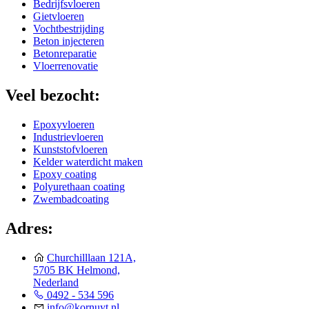
Bedrijfsvloeren
Gietvloeren
Vochtbestrijding
Beton injecteren
Betonreparatie
Vloerrenovatie
Veel bezocht:
Epoxyvloeren
Industrievloeren
Kunststofvloeren
Kelder waterdicht maken
Epoxy coating
Polyurethaan coating
Zwembadcoating
Adres:
Churchilllaan 121A,
5705 BK Helmond,
Nederland
0492 - 534 596
info@kornuyt.nl