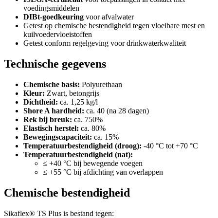
voedingsmiddelen
DIBt-goedkeuring
voor afvalwater
Getest op chemische bestendigheid tegen vloeibare mest en
kuilvoedervloeistoffen
Getest conform regelgeving voor drinkwaterkwaliteit
Technische gegevens
Chemische basis:
Polyurethaan
Kleur:
Zwart, betongrijs
Dichtheid:
ca. 1,25 kg/l
Shore A hardheid:
ca. 40 (na 28 dagen)
Rek bij breuk:
ca. 750%
Elastisch herstel:
ca. 80%
Bewegingscapaciteit:
ca. 15%
Temperatuurbestendigheid (droog):
-40 °C tot +70 °C
Temperatuurbestendigheid (nat):
≤ +40 °C bij bewegende voegen
≤ +55 °C bij afdichting van overlappen
Chemische bestendigheid
Sikaflex® TS Plus is bestand tegen: