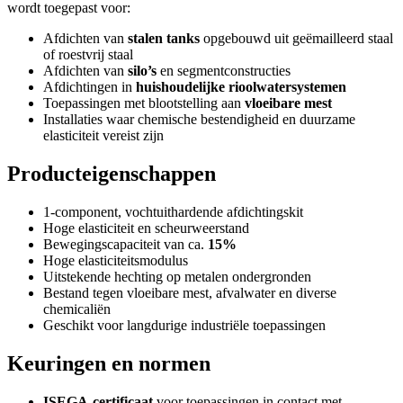
wordt toegepast voor:
Afdichten van
stalen tanks
opgebouwd uit geëmailleerd staal
of roestvrij staal
Afdichten van
silo’s
en segmentconstructies
Afdichtingen in
huishoudelijke rioolwatersystemen
Toepassingen met blootstelling aan
vloeibare mest
Installaties waar chemische bestendigheid en duurzame
elasticiteit vereist zijn
Producteigenschappen
1-component, vochtuithardende afdichtingskit
Hoge elasticiteit en scheurweerstand
Bewegingscapaciteit van ca.
15%
Hoge elasticiteitsmodulus
Uitstekende hechting op metalen ondergronden
Bestand tegen vloeibare mest, afvalwater en diverse
chemicaliën
Geschikt voor langdurige industriële toepassingen
Keuringen en normen
ISEGA-certificaat
voor toepassingen in contact met