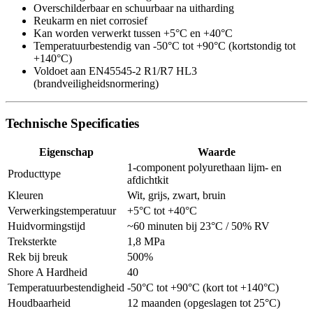
Overschilderbaar en schuurbaar na uitharding
Reukarm en niet corrosief
Kan worden verwerkt tussen +5°C en +40°C
Temperatuurbestendig van -50°C tot +90°C (kortstondig tot
+140°C)
Voldoet aan EN45545-2 R1/R7 HL3
(brandveiligheidsnormering)
Technische Specificaties
Eigenschap
Waarde
1-component polyurethaan lijm- en
Producttype
afdichtkit
Kleuren
Wit, grijs, zwart, bruin
Verwerkingstemperatuur
+5°C tot +40°C
Huidvormingstijd
~60 minuten bij 23°C / 50% RV
Treksterkte
1,8 MPa
Rek bij breuk
500%
Shore A Hardheid
40
Temperatuurbestendigheid
-50°C tot +90°C (kort tot +140°C)
Houdbaarheid
12 maanden (opgeslagen tot 25°C)