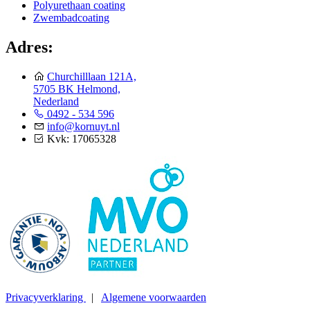
Polyurethaan coating
Zwembadcoating
Adres:
Churchilllaan 121A,
5705 BK Helmond,
Nederland
0492 - 534 596
info@kornuyt.nl
Kvk: 17065328
Privacyverklaring
|
Algemene voorwaarden