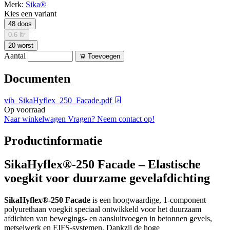
Merk:
Sika®
Kies een variant
48 doos
0.6 ltr
20 worst
Aantal
Toevoegen
Documenten
vib_SikaHyflex_250_Facade.pdf
Op voorraad
Naar winkelwagen
Vragen? Neem contact op!
Productinformatie
SikaHyflex®-250 Facade – Elastische
voegkit voor duurzame gevelafdichting
SikaHyflex®-250 Facade
is een hoogwaardige, 1-component
polyurethaan voegkit speciaal ontwikkeld voor het duurzaam
afdichten van bewegings- en aansluitvoegen in betonnen gevels,
metselwerk en EIFS-systemen. Dankzij de hoge