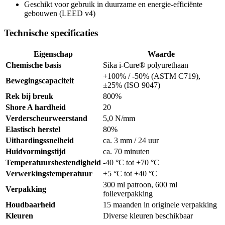
Geschikt voor gebruik in duurzame en energie-efficiënte
gebouwen (LEED v4)
Technische specificaties
Eigenschap
Waarde
Chemische basis
Sika i-Cure® polyurethaan
+100% / -50% (ASTM C719),
Bewegingscapaciteit
±25% (ISO 9047)
Rek bij breuk
800%
Shore A hardheid
20
Verderscheurweerstand
5,0 N/mm
Elastisch herstel
80%
Uithardingssnelheid
ca. 3 mm / 24 uur
Huidvormingstijd
ca. 70 minuten
Temperatuursbestendigheid
-40 °C tot +70 °C
Verwerkingstemperatuur
+5 °C tot +40 °C
300 ml patroon, 600 ml
Verpakking
folieverpakking
Houdbaarheid
15 maanden in originele verpakking
Kleuren
Diverse kleuren beschikbaar