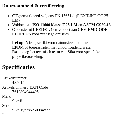
Duurzaamheid & certificering
CE-gemarkeerd
volgens EN 15651-1 (F EXT-INT CC 25
LM)
Voldoet aan
ISO 11600 klasse F 25 LM
en
ASTM C920-18
Ondersteunt
LEED® v4
en voldoet aan GEV
EMICODE
EC1PLUS
voor zeer lage emissies
Let op:
Niet geschikt voor natuursteen, bitumen,
EPDM of toepassingen met chloorhoudend water.
Raadpleeg het technisch team van Sika voor specifieke
projectbeoordeling.
Specificaties
Artikelnummer
435615
Artikelnummer / EAN Code
7612894944495
Merk
Sika®
Serie
SikaHyflex-250 Facade