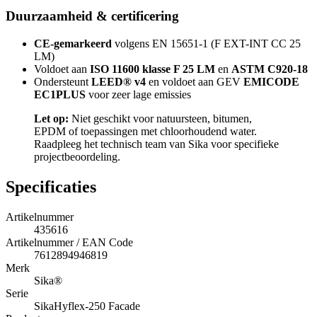
Duurzaamheid & certificering
CE-gemarkeerd
volgens EN 15651-1 (F EXT-INT CC 25
LM)
Voldoet aan
ISO 11600 klasse F 25 LM
en
ASTM C920-18
Ondersteunt
LEED® v4
en voldoet aan GEV
EMICODE
EC1PLUS
voor zeer lage emissies
Let op:
Niet geschikt voor natuursteen, bitumen,
EPDM of toepassingen met chloorhoudend water.
Raadpleeg het technisch team van Sika voor specifieke
projectbeoordeling.
Specificaties
Artikelnummer
435616
Artikelnummer / EAN Code
7612894946819
Merk
Sika®
Serie
SikaHyflex-250 Facade