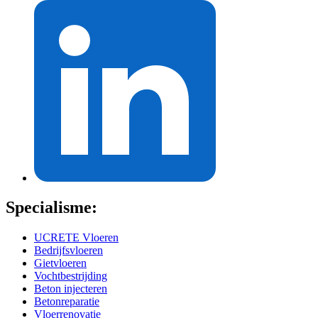
Specialisme:
UCRETE Vloeren
Bedrijfsvloeren
Gietvloeren
Vochtbestrijding
Beton injecteren
Betonreparatie
Vloerrenovatie