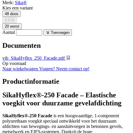
Merk:
Sika®
Kies een variant
48 doos
0.6 ltr
20 worst
Aantal
Toevoegen
Documenten
vib_SikaHyflex_250_Facade.pdf
Op voorraad
Naar winkelwagen
Vragen? Neem contact op!
Productinformatie
SikaHyflex®-250 Facade – Elastische
voegkit voor duurzame gevelafdichting
SikaHyflex®-250 Facade
is een hoogwaardige, 1-component
polyurethaan voegkit speciaal ontwikkeld voor het duurzaam
afdichten van bewegings- en aansluitvoegen in betonnen gevels,
metselwerk en EIFS-systemen. Dankzij de hoge