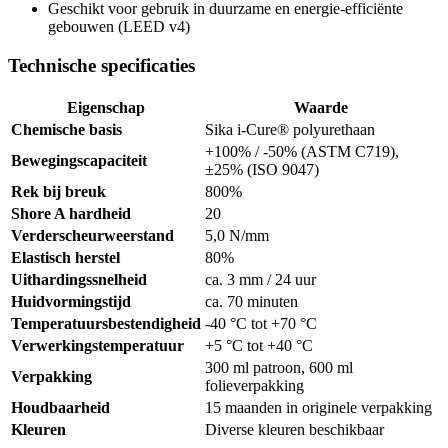
Geschikt voor gebruik in duurzame en energie-efficiënte
gebouwen (LEED v4)
Technische specificaties
Eigenschap
Waarde
Chemische basis
Sika i-Cure® polyurethaan
+100% / -50% (ASTM C719),
Bewegingscapaciteit
±25% (ISO 9047)
Rek bij breuk
800%
Shore A hardheid
20
Verderscheurweerstand
5,0 N/mm
Elastisch herstel
80%
Uithardingssnelheid
ca. 3 mm / 24 uur
Huidvormingstijd
ca. 70 minuten
Temperatuursbestendigheid
-40 °C tot +70 °C
Verwerkingstemperatuur
+5 °C tot +40 °C
300 ml patroon, 600 ml
Verpakking
folieverpakking
Houdbaarheid
15 maanden in originele verpakking
Kleuren
Diverse kleuren beschikbaar