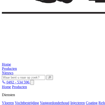
Home
Producten
Nieuws
0492 - 534 596
Home
Producten
Diensten
Vloeren
Vochtbestrijding
Vastgoedonderhoud
Injecteren
Coating
Refe