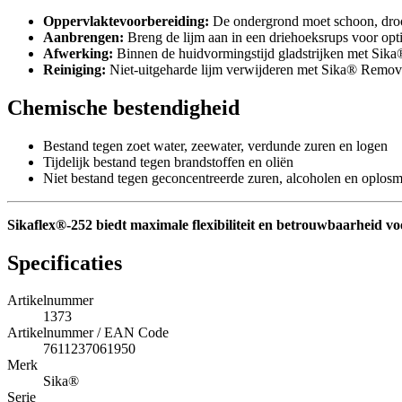
Oppervlaktevoorbereiding:
De ondergrond moet schoon, droog
Aanbrengen:
Breng de lijm aan in een driehoeksrups voor opt
Afwerking:
Binnen de huidvormingstijd gladstrijken met Sik
Reiniging:
Niet-uitgeharde lijm verwijderen met Sika® Remove
Chemische bestendigheid
Bestand tegen zoet water, zeewater, verdunde zuren en logen
Tijdelijk bestand tegen brandstoffen en oliën
Niet bestand tegen geconcentreerde zuren, alcoholen en oplos
Sikaflex®-252 biedt maximale flexibiliteit en betrouwbaarheid v
Specificaties
Artikelnummer
1373
Artikelnummer / EAN Code
7611237061950
Merk
Sika®
Serie