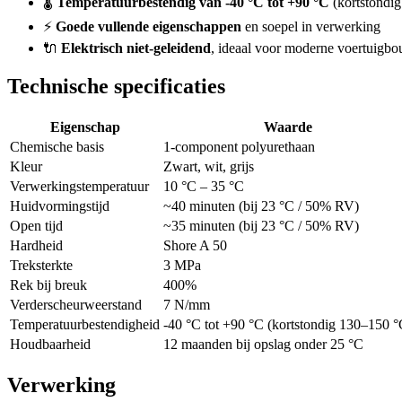
🌡️
Temperatuurbestendig van -40 °C tot +90 °C
(kortstondig
⚡
Goede vullende eigenschappen
en soepel in verwerking
🔌
Elektrisch niet-geleidend
, ideaal voor moderne voertuigb
Technische specificaties
Eigenschap
Waarde
Chemische basis
1-component polyurethaan
Kleur
Zwart, wit, grijs
Verwerkingstemperatuur
10 °C – 35 °C
Huidvormingstijd
~40 minuten (bij 23 °C / 50% RV)
Open tijd
~35 minuten (bij 23 °C / 50% RV)
Hardheid
Shore A 50
Treksterkte
3 MPa
Rek bij breuk
400%
Verderscheurweerstand
7 N/mm
Temperatuurbestendigheid
-40 °C tot +90 °C (kortstondig 130–150 °
Houdbaarheid
12 maanden bij opslag onder 25 °C
Verwerking