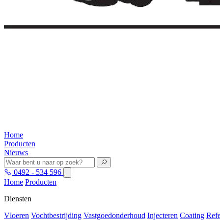
Home
Producten
Nieuws
0492 - 534 596
Home
Producten
Diensten
Vloeren
Vochtbestrijding
Vastgoedonderhoud
Injecteren
Coating
Refe