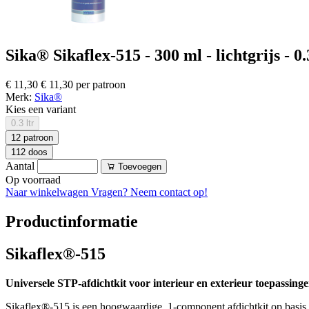
Sika® Sikaflex-515 - 300 ml - lichtgrijs - 0.
€ 11,30
€ 11,30 per patroon
Merk:
Sika®
Kies een variant
0.3 ltr
12 patroon
112 doos
Aantal
Toevoegen
Op voorraad
Naar winkelwagen
Vragen? Neem contact op!
Productinformatie
Sikaflex®-515
Universele STP-afdichtkit voor interieur en exterieur toepassing
Sikaflex®-515 is een hoogwaardige, 1-component afdichtkit op basis 