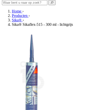
Home
›
Producten
›
Sika®
›
Sika® Sikaflex-515 - 300 ml - lichtgrijs