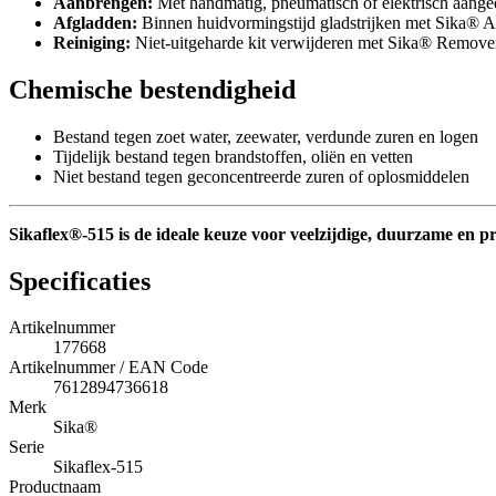
Aanbrengen:
Met handmatig, pneumatisch of elektrisch aanged
Afgladden:
Binnen huidvormingstijd gladstrijken met Sika® 
Reiniging:
Niet-uitgeharde kit verwijderen met Sika® Remover
Chemische bestendigheid
Bestand tegen zoet water, zeewater, verdunde zuren en logen
Tijdelijk bestand tegen brandstoffen, oliën en vetten
Niet bestand tegen geconcentreerde zuren of oplosmiddelen
Sikaflex®-515 is de ideale keuze voor veelzijdige, duurzame en pr
Specificaties
Artikelnummer
177668
Artikelnummer / EAN Code
7612894736618
Merk
Sika®
Serie
Sikaflex-515
Productnaam