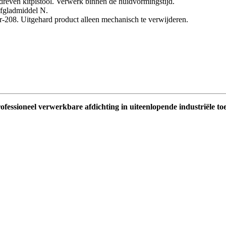
reven kitpistool. Verwerk binnen de huidvormingstijd.
Afgladmiddel N.
-208. Uitgehard product alleen mechanisch te verwijderen.
ofessioneel verwerkbare afdichting in uiteenlopende industriële to