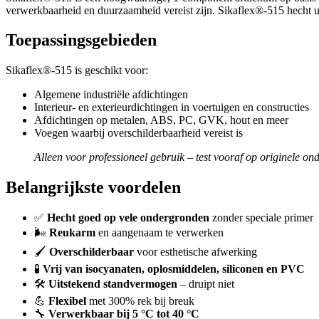
verwerkbaarheid en duurzaamheid vereist zijn. Sikaflex®-515 hecht ui
Toepassingsgebieden
Sikaflex®-515 is geschikt voor:
Algemene industriële afdichtingen
Interieur- en exterieurdichtingen in voertuigen en constructies
Afdichtingen op metalen, ABS, PC, GVK, hout en meer
Voegen waarbij overschilderbaarheid vereist is
Alleen voor professioneel gebruik – test vooraf op originele on
Belangrijkste voordelen
✅
Hecht goed op vele ondergronden
zonder speciale primer
🌬️
Reukarm
en aangenaam te verwerken
🖌️
Overschilderbaar
voor esthetische afwerking
🧪
Vrij van isocyanaten, oplosmiddelen, siliconen en PVC
🛠️
Uitstekend standvermogen
– druipt niet
💪
Flexibel
met 300% rek bij breuk
🔧
Verwerkbaar bij 5 °C tot 40 °C