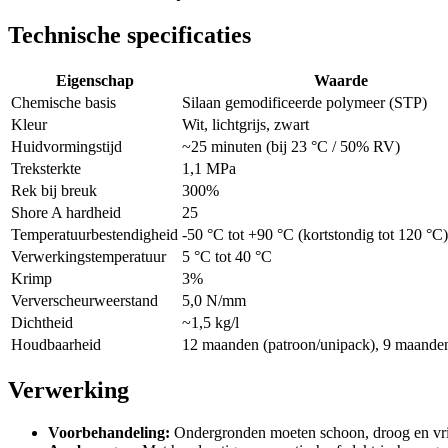
Technische specificaties
Eigenschap
Waarde
Chemische basis
Silaan gemodificeerde polymeer (STP)
Kleur
Wit, lichtgrijs, zwart
Huidvormingstijd
~25 minuten (bij 23 °C / 50% RV)
Treksterkte
1,1 MPa
Rek bij breuk
300%
Shore A hardheid
25
Temperatuurbestendigheid
-50 °C tot +90 °C (kortstondig tot 120 °C)
Verwerkingstemperatuur
5 °C tot 40 °C
Krimp
3%
Ververscheurweerstand
5,0 N/mm
Dichtheid
~1,5 kg/l
Houdbaarheid
12 maanden (patroon/unipack), 9 maanden
Verwerking
Voorbehandeling:
Ondergronden moeten schoon, droog en vrij 