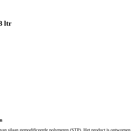
3 ltr
en
van silaan gemodificeerde polymeren (STP). Het product is ontworpen vo