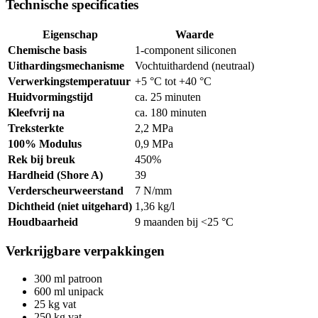
Technische specificaties
Eigenschap
Waarde
Chemische basis
1-component siliconen
Uithardingsmechanisme
Vochtuithardend (neutraal)
Verwerkingstemperatuur
+5 °C tot +40 °C
Huidvormingstijd
ca. 25 minuten
Kleefvrij na
ca. 180 minuten
Treksterkte
2,2 MPa
100% Modulus
0,9 MPa
Rek bij breuk
450%
Hardheid (Shore A)
39
Verderscheurweerstand
7 N/mm
Dichtheid (niet uitgehard)
1,36 kg/l
Houdbaarheid
9 maanden bij <25 °C
Verkrijgbare verpakkingen
300 ml patroon
600 ml unipack
25 kg vat
250 kg vat