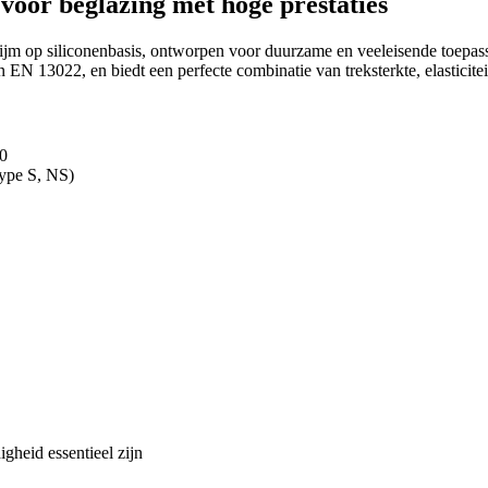
 voor beglazing met hoge prestaties
lijm op siliconenbasis, ontworpen voor duurzame en veeleisende toepas
EN 13022, en biedt een perfecte combinatie van treksterkte, elasticite
90
ype S, NS)
igheid essentieel zijn