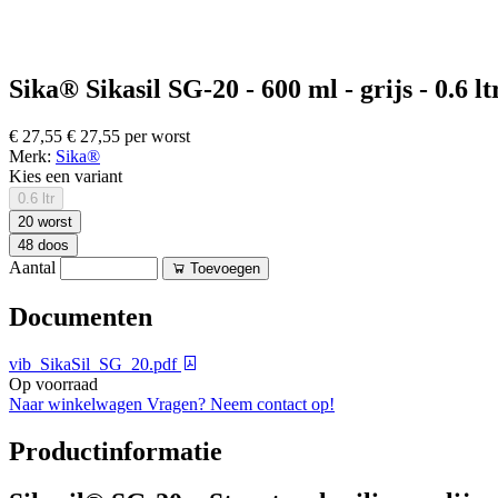
Sika® Sikasil SG-20 - 600 ml - grijs - 0.6 lt
€ 27,55
€ 27,55 per worst
Merk:
Sika®
Kies een variant
0.6 ltr
20 worst
48 doos
Aantal
Toevoegen
Documenten
vib_SikaSil_SG_20.pdf
Op voorraad
Naar winkelwagen
Vragen? Neem contact op!
Productinformatie