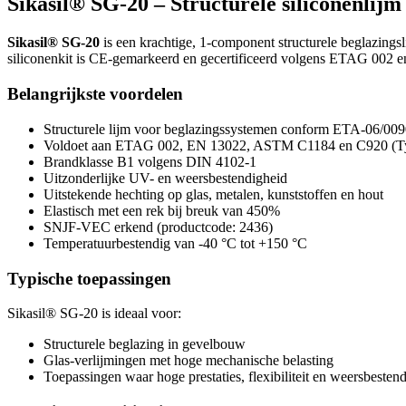
Sikasil® SG-20 – Structurele siliconenlijm
Sikasil® SG-20
is een krachtige, 1-component structurele beglazings
siliconenkit is CE-gemarkeerd en gecertificeerd volgens ETAG 002 en 
Belangrijkste voordelen
Structurele lijm voor beglazingssystemen conform ETA-06/00
Voldoet aan ETAG 002, EN 13022, ASTM C1184 en C920 (T
Brandklasse B1 volgens DIN 4102-1
Uitzonderlijke UV- en weersbestendigheid
Uitstekende hechting op glas, metalen, kunststoffen en hout
Elastisch met een rek bij breuk van 450%
SNJF-VEC erkend (productcode: 2436)
Temperatuurbestendig van -40 °C tot +150 °C
Typische toepassingen
Sikasil® SG-20 is ideaal voor:
Structurele beglazing in gevelbouw
Glas-verlijmingen met hoge mechanische belasting
Toepassingen waar hoge prestaties, flexibiliteit en weersbestend