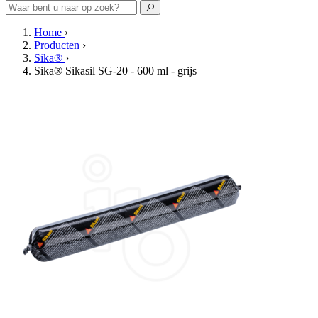
Home
›
Producten
›
Sika®
›
Sika® Sikasil SG-20 - 600 ml - grijs