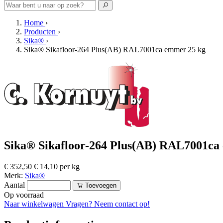
Home
›
Producten
›
Sika®
›
Sika® Sikafloor-264 Plus(AB) RAL7001ca emmer 25 kg
Sika® Sikafloor-264 Plus(AB) RAL7001ca
€ 352,50
€ 14,10 per kg
Merk:
Sika®
Aantal
Toevoegen
Op voorraad
Naar winkelwagen
Vragen? Neem contact op!