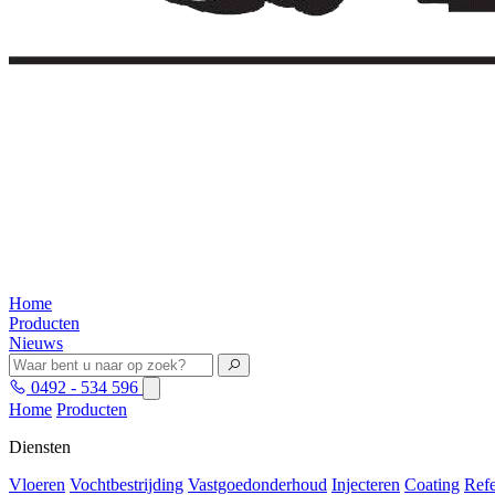
Home
Producten
Nieuws
0492 - 534 596
Home
Producten
Diensten
Vloeren
Vochtbestrijding
Vastgoedonderhoud
Injecteren
Coating
Refe