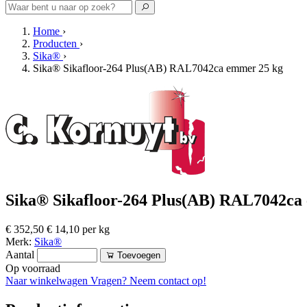
Home
›
Producten
›
Sika®
›
Sika® Sikafloor-264 Plus(AB) RAL7042ca emmer 25 kg
Sika® Sikafloor-264 Plus(AB) RAL7042ca
€ 352,50
€ 14,10 per kg
Merk:
Sika®
Aantal
Toevoegen
Op voorraad
Naar winkelwagen
Vragen? Neem contact op!