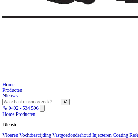
Home
Producten
Nieuws
0492 - 534 596
Home
Producten
Diensten
Vloeren
Vochtbestrijding
Vastgoedonderhoud
Injecteren
Coating
Refe