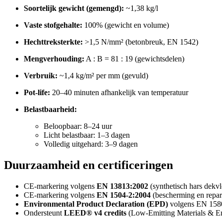
Soortelijk gewicht (gemengd):
~1,38 kg/l
Vaste stofgehalte:
100% (gewicht en volume)
Hechttreksterkte:
>1,5 N/mm² (betonbreuk, EN 1542)
Mengverhouding:
A : B = 81 : 19 (gewichtsdelen)
Verbruik:
~1,4 kg/m² per mm (gevuld)
Pot-life:
20–40 minuten afhankelijk van temperatuur
Belastbaarheid:
Beloopbaar: 8–24 uur
Licht belastbaar: 1–3 dagen
Volledig uitgehard: 3–9 dagen
Duurzaamheid en certificeringen
CE-markering volgens
EN 13813:2002
(synthetisch hars dekvl
CE-markering volgens
EN 1504-2:2004
(bescherming en repara
Environmental Product Declaration (EPD)
volgens EN 1580
Ondersteunt
LEED® v4 credits
(Low-Emitting Materials & En