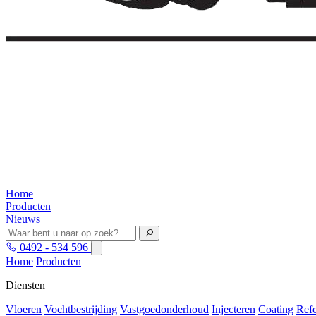
Home
Producten
Nieuws
0492 - 534 596
Home
Producten
Diensten
Vloeren
Vochtbestrijding
Vastgoedonderhoud
Injecteren
Coating
Refe