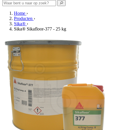
Home
›
Producten
›
Sika®
›
Sika® Sikafloor-377 - 25 kg