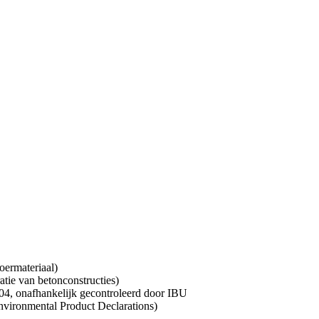
oermateriaal)
tie van betonconstructies)
4, onafhankelijk gecontroleerd door IBU
vironmental Product Declarations)