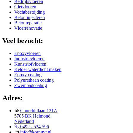
Bedrijfsvloeren
Gietvloeren
Vochtbestrijding
Beton injecteren
Betonreparatie
Vloerrenovatie
Veel bezocht:
Epoxyvloeren
Industrievloeren
Kunststofvloeren
Kelder waterdicht maken
Epoxy coating
Polyurethaan coating
Zwembadcoating
Adres:
Churchilllaan 121A,
5705 BK Helmond,
Nederland
0492 - 534 596
info@kornuyt.nl