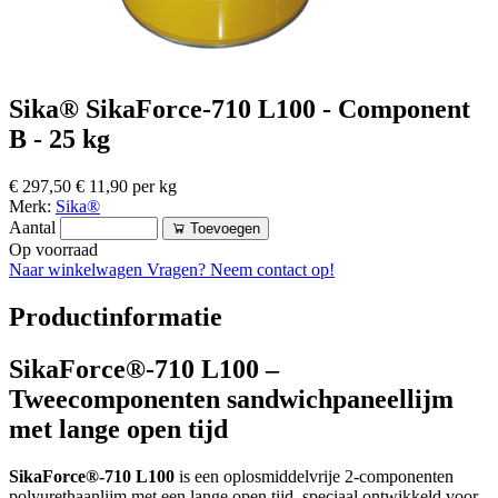
Sika® SikaForce-710 L100 - Component
B - 25 kg
€ 297,50
€ 11,90 per kg
Merk:
Sika®
Aantal
Toevoegen
Op voorraad
Naar winkelwagen
Vragen? Neem contact op!
Productinformatie
SikaForce®-710 L100 –
Tweecomponenten sandwichpaneellijm
met lange open tijd
SikaForce®-710 L100
is een oplosmiddelvrije 2-componenten
polyurethaanlijm met een lange open tijd, speciaal ontwikkeld voor