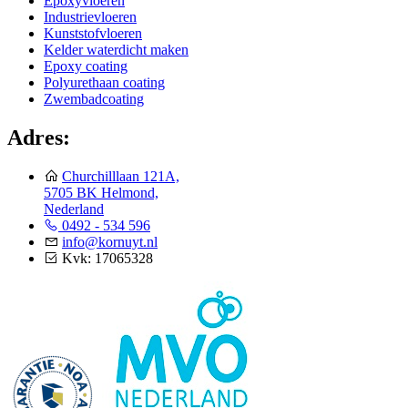
Epoxyvloeren
Industrievloeren
Kunststofvloeren
Kelder waterdicht maken
Epoxy coating
Polyurethaan coating
Zwembadcoating
Adres:
Churchilllaan 121A,
5705 BK Helmond,
Nederland
0492 - 534 596
info@kornuyt.nl
Kvk: 17065328