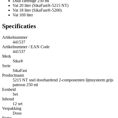
Dual cartridge 250 ml
Vat 20 liter (SikaFast®-5215 NT)
Vat 18 liter (SikaFast®-5200)
Vat 169 liter
Specificaties
Artikelnummer
441537
Artikelnummer / EAN Code
441537
Merk
Sika®
Serie
SikaFast
Productnaam
5215 NT snel doorhardend 2-componenten lijmsysteem grijs
patroon 250 ml
Eenheid
Set
Inhoud
12 set
Verpakking
Doos
Status