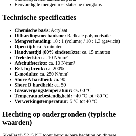
Eenvoudig te mengen met statische mengbuis
Technische specificaties
Chemische basis:
Acrylaat
Uithardingsmechanisme:
Radicale polymerisatie
Mengverhouding:
10 : 1 (volume) / 10 : 1,3 (gewicht)
Open tijd:
ca. 5 minuten
Handvasttijd (80% eindsterkte):
ca. 15 minuten
Treksterkte:
ca. 10 N/mm²
Afschuifsterkte:
ca. 10 N/mm²
Rek bij breuk:
ca. 200%
E-modulus:
ca. 250 N/mm²
Shore A hardheid:
ca. 90
Shore D hardheid:
ca. 50
Glasovergangstemperatuur:
ca. 60 °C
Temperatuurbestendigheid:
−40 °C tot +80 °C
Verwerkingstemperatuur:
5 °C tot 40 °C
Hechting op ondergronden (typische
waarden)
SikaFast®-5215 NT toont betrouwbare hechting op diverse