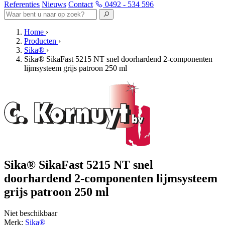
Referenties
Nieuws
Contact
0492 - 534 596
Home
›
Producten
›
Sika®
›
Sika® SikaFast 5215 NT snel doorhardend 2-componenten
lijmsysteem grijs patroon 250 ml
Sika® SikaFast 5215 NT snel
doorhardend 2-componenten lijmsysteem
grijs patroon 250 ml
Niet beschikbaar
Merk:
Sika®