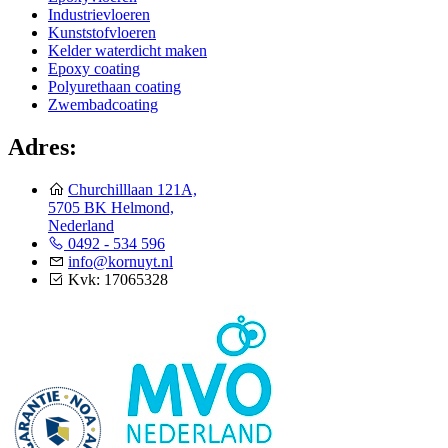
Industrievloeren
Kunststofvloeren
Kelder waterdicht maken
Epoxy coating
Polyurethaan coating
Zwembadcoating
Adres:
Churchilllaan 121A,
5705 BK Helmond,
Nederland
0492 - 534 596
info@kornuyt.nl
Kvk: 17065328