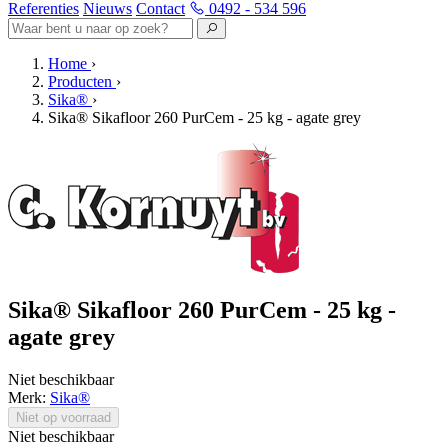
Referenties
Nieuws
Contact
0492 - 534 596
Home
›
Producten
›
Sika®
›
Sika® Sikafloor 260 PurCem - 25 kg - agate grey
Sika® Sikafloor 260 PurCem - 25 kg -
agate grey
Niet beschikbaar
Merk:
Sika®
Niet op voorraad
Niet beschikbaar