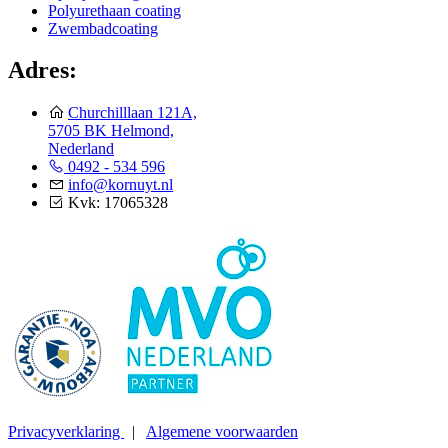
Polyurethaan coating
Zwembadcoating
Adres:
Churchilllaan 121A,
5705 BK Helmond,
Nederland
0492 - 534 596
info@kornuyt.nl
Kvk: 17065328
Privacyverklaring
|
Algemene voorwaarden