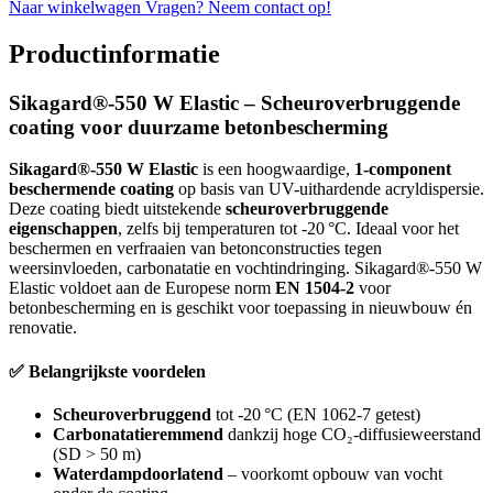
Naar winkelwagen
Vragen? Neem contact op!
Productinformatie
Sikagard®-550 W Elastic – Scheuroverbruggende
coating voor duurzame betonbescherming
Sikagard®-550 W Elastic
is een hoogwaardige,
1-component
beschermende coating
op basis van UV-uithardende acryldispersie.
Deze coating biedt uitstekende
scheuroverbruggende
eigenschappen
, zelfs bij temperaturen tot -20 °C. Ideaal voor het
beschermen en verfraaien van betonconstructies tegen
weersinvloeden, carbonatatie en vochtindringing. Sikagard®-550 W
Elastic voldoet aan de Europese norm
EN 1504-2
voor
betonbescherming en is geschikt voor toepassing in nieuwbouw én
renovatie.
✅ Belangrijkste voordelen
Scheuroverbruggend
tot -20 °C (EN 1062-7 getest)
Carbonatatieremmend
dankzij hoge CO₂-diffusieweerstand
(SD > 50 m)
Waterdampdoorlatend
– voorkomt opbouw van vocht