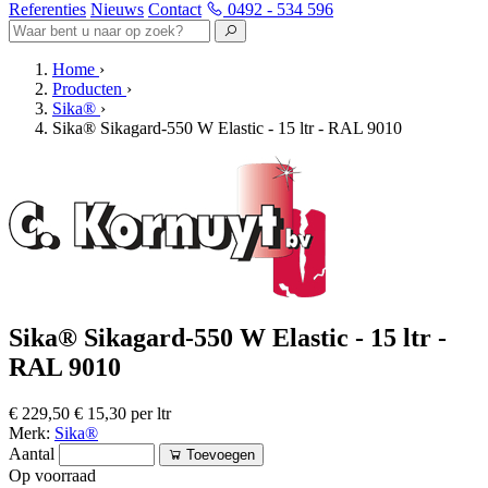
Referenties
Nieuws
Contact
0492 - 534 596
Home
›
Producten
›
Sika®
›
Sika® Sikagard-550 W Elastic - 15 ltr - RAL 9010
Sika® Sikagard-550 W Elastic - 15 ltr -
RAL 9010
€ 229,50
€ 15,30 per ltr
Merk:
Sika®
Aantal
Toevoegen
Op voorraad