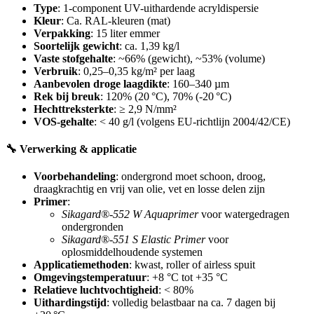
Type
: 1-component UV-uithardende acryldispersie
Kleur
: Ca. RAL-kleuren (mat)
Verpakking
: 15 liter emmer
Soortelijk gewicht
: ca. 1,39 kg/l
Vaste stofgehalte
: ~66% (gewicht), ~53% (volume)
Verbruik
: 0,25–0,35 kg/m² per laag
Aanbevolen droge laagdikte
: 160–340 µm
Rek bij breuk
: 120% (20 °C), 70% (-20 °C)
Hechttreksterkte
: ≥ 2,9 N/mm²
VOS-gehalte
: < 40 g/l (volgens EU-richtlijn 2004/42/CE)
🔧 Verwerking & applicatie
Voorbehandeling
: ondergrond moet schoon, droog,
draagkrachtig en vrij van olie, vet en losse delen zijn
Primer
:
Sikagard®-552 W Aquaprimer
voor watergedragen
ondergronden
Sikagard®-551 S Elastic Primer
voor
oplosmiddelhoudende systemen
Applicatiemethoden
: kwast, roller of airless spuit
Omgevingstemperatuur
: +8 °C tot +35 °C
Relatieve luchtvochtigheid
: < 80%
Uithardingstijd
: volledig belastbaar na ca. 7 dagen bij