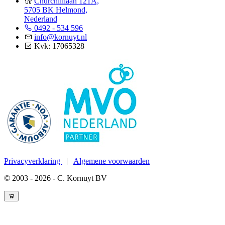
Churchilllaan 121A,
5705 BK Helmond,
Nederland
0492 - 534 596
info@kornuyt.nl
Kvk: 17065328
Privacyverklaring
|
Algemene voorwaarden
© 2003 - 2026 - C. Kornuyt BV