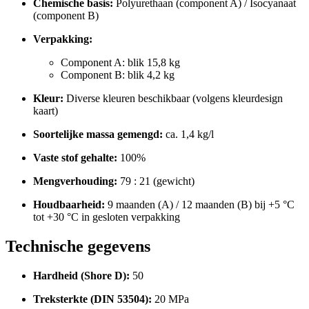
Chemische basis:
Polyurethaan (component A) / Isocyanaat
(component B)
Verpakking:
Component A: blik 15,8 kg
Component B: blik 4,2 kg
Kleur:
Diverse kleuren beschikbaar (volgens kleurdesign
kaart)
Soortelijke massa gemengd:
ca. 1,4 kg/l
Vaste stof gehalte:
100%
Mengverhouding:
79 : 21 (gewicht)
Houdbaarheid:
9 maanden (A) / 12 maanden (B) bij +5 °C
tot +30 °C in gesloten verpakking
Technische gegevens
Hardheid (Shore D):
50
Treksterkte (DIN 53504):
20 MPa