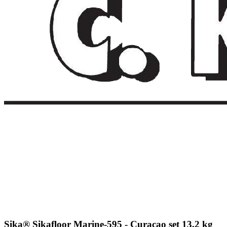
Sika® Sikafloor Marine-595 - Curacao set 13,2 kg