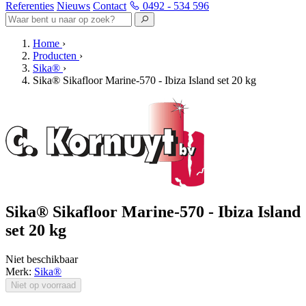
Referenties
Nieuws
Contact
0492 - 534 596
Home
›
Producten
›
Sika®
›
Sika® Sikafloor Marine-570 - Ibiza Island set 20 kg
Sika® Sikafloor Marine-570 - Ibiza Island
set 20 kg
Niet beschikbaar
Merk:
Sika®
Niet op voorraad