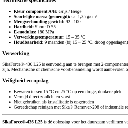
Technische specificaties
Kleur component A/B:
Grijs / Beige
Soortelijke massa (gemengd):
ca. 1,35 g/cm³
Mengverhouding gewicht:
92 : 100
Hardheid:
Shore D 55
E-modulus:
180 MPa
Verwerkingstemperatuur:
15 – 35 °C
Houdbaarheid:
9 maanden (bij 15 – 25 °C, droog opgeslagen)
Verwerking
SikaForce®-436 L25 is eenvoudig aan te brengen met 2-componenten d
zijn. Mechanische of chemische voorbehandeling wordt aanbevolen op
Veiligheid en opslag
Bewaren tussen 15 °C en 25 °C op een droge, donkere plek
Vermijd direct zonlicht en vorst
Niet gebruiken als kristallisatie is opgetreden
Gereedschap reinigen met Sika® Remover-208 of industriële re
SikaForce®-436 L25
is dé oplossing voor het duurzaam verlijmen va