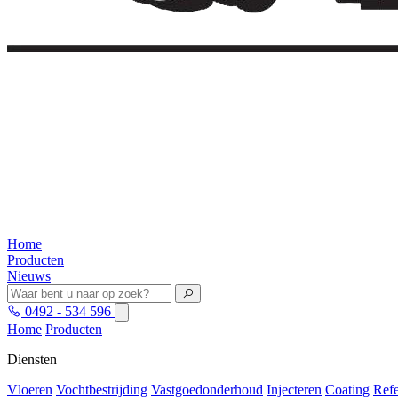
Home
Producten
Nieuws
0492 - 534 596
Home
Producten
Diensten
Vloeren
Vochtbestrijding
Vastgoedonderhoud
Injecteren
Coating
Refe