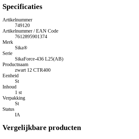
Specificaties
Artikelnummer
749120
Artikelnummer / EAN Code
7612895901374
Merk
Sika®
Serie
SikaForce-436 L25(AB)
Productnaam
zwart 12 CTR400
Eenheid
St
Inhoud
1 st
Verpakking
St
Status
IA
Vergelijkbare producten