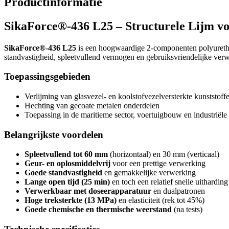
Productinformatie
SikaForce®-436 L25 – Structurele Lijm v
SikaForce®-436 L25
is een hoogwaardige 2-componenten polyurethaa
standvastigheid, spleetvullend vermogen en gebruiksvriendelijke verwe
Toepassingsgebieden
Verlijming van glasvezel- en koolstofvezelversterkte kunststoff
Hechting van gecoate metalen onderdelen
Toepassing in de maritieme sector, voertuigbouw en industriële 
Belangrijkste voordelen
Spleetvullend tot 60 mm
(horizontaal) en 30 mm (verticaal)
Geur- en oplosmiddelvrij
voor een prettige verwerking
Goede standvastigheid
en gemakkelijke verwerking
Lange open tijd (25 min)
en toch een relatief snelle uithardin
Verwerkbaar met doseerapparatuur
en dualpatronen
Hoge treksterkte (13 MPa)
en elasticiteit (rek tot 45%)
Goede chemische en thermische weerstand
(na tests)