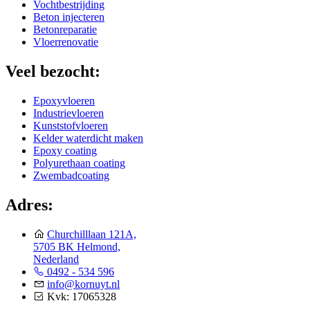
Vochtbestrijding
Beton injecteren
Betonreparatie
Vloerrenovatie
Veel bezocht:
Epoxyvloeren
Industrievloeren
Kunststofvloeren
Kelder waterdicht maken
Epoxy coating
Polyurethaan coating
Zwembadcoating
Adres:
Churchilllaan 121A,
5705 BK Helmond,
Nederland
0492 - 534 596
info@kornuyt.nl
Kvk: 17065328