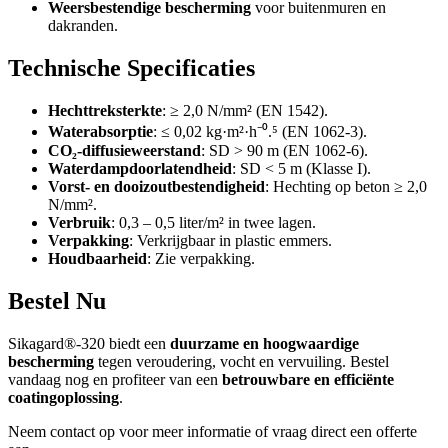
Weersbestendige bescherming
voor buitenmuren en
dakranden.
Technische Specificaties
Hechttreksterkte
: ≥ 2,0 N/mm² (EN 1542).
Waterabsorptie
: ≤ 0,02 kg·m²·h⁻⁰.⁵ (EN 1062-3).
CO₂-diffusieweerstand
: SD > 90 m (EN 1062-6).
Waterdampdoorlatendheid
: SD < 5 m (Klasse I).
Vorst- en dooizoutbestendigheid
: Hechting op beton ≥ 2,0
N/mm².
Verbruik
: 0,3 – 0,5 liter/m² in twee lagen.
Verpakking
: Verkrijgbaar in plastic emmers.
Houdbaarheid
: Zie verpakking.
Bestel Nu
Sikagard®-320 biedt een
duurzame en hoogwaardige
bescherming
tegen veroudering, vocht en vervuiling. Bestel
vandaag nog en profiteer van een
betrouwbare en efficiënte
coatingoplossing
.
Neem contact op voor meer informatie of vraag direct een offerte