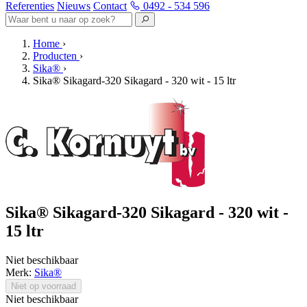
Referenties
Nieuws
Contact
0492 - 534 596
Home
›
Producten
›
Sika®
›
Sika® Sikagard-320 Sikagard - 320 wit - 15 ltr
Sika® Sikagard-320 Sikagard - 320 wit -
15 ltr
Niet beschikbaar
Merk:
Sika®
Niet op voorraad
Niet beschikbaar