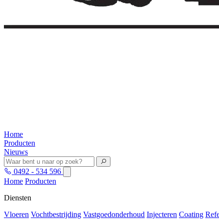
Home
Producten
Nieuws
0492 - 534 596
Home
Producten
Diensten
Vloeren
Vochtbestrijding
Vastgoedonderhoud
Injecteren
Coating
Refe