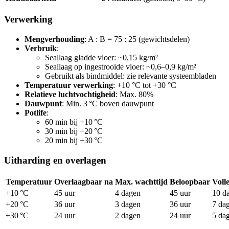
Verwerking
Mengverhouding
: A : B = 75 : 25 (gewichtsdelen)
Verbruik
:
Seallaag gladde vloer: ~0,15 kg/m²
Seallaag op ingestrooide vloer: ~0,6–0,9 kg/m²
Gebruikt als bindmiddel: zie relevante systeembladen
Temperatuur verwerking
: +10 °C tot +30 °C
Relatieve luchtvochtigheid
: Max. 80%
Dauwpunt
: Min. 3 °C boven dauwpunt
Potlife
:
60 min bij +10 °C
30 min bij +20 °C
20 min bij +30 °C
Uitharding en overlagen
Temperatuur
Overlaagbaar na
Max. wachttijd
Beloopbaar
Voll
+10 °C
45 uur
4 dagen
45 uur
10 d
+20 °C
36 uur
3 dagen
36 uur
7 da
+30 °C
24 uur
2 dagen
24 uur
5 da