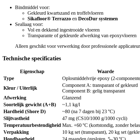
Bindmiddel voor:
Gekleurd kwartszand en troffelvloeren
Sikafloor® Terrazzo
en
DecoDur systemen
Seallaag voor:
Vol en dekkend ingestrooide vloeren
Transparante of gekleurde afwerking van epoxyvloeren
Alleen geschikt voor verwerking door professionele applicateur
Technische specificaties
Eigenschap
Waarde
Type
Oplosmiddelvrije epoxy (2-component
Component A: transparant of gekleurd
Kleur / Uiterlijk
Component B: gelig transparant
Afwerking
Glanzend
Soortelijk gewicht (A+B)
~1,1 kg/l
Hardheid (Shore D)
~80 (na 7 dagen bij 23 °C)
Slijtvastheid
47 mg (CS10/1000 g/1000 cycli)
Temperatuurbestendigheid
Max. +60 °C (kortstondig, zonder belas
Verpakking
10 kg set (transparant), 20 kg set (gekl
Houdbaarheid
24 maanden (gesloten, 5–30 °C)