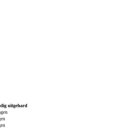
edig uitgehard
agen
gen
gen