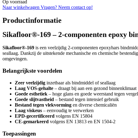
Op voorraad
Naar winkelwagen
Vragen? Neem contact op!
Productinformatie
Sikafloor®-169 – 2-componenten epoxy bin
Sikafloor®-169
is een veelzijdig 2-componenten epoxyhars bindmiddel
seallaag. Dankzij de uitstekende mechanische en chemische bestendighe
omgevingen.
Belangrijkste voordelen
Zeer veelzijdig
inzetbaar als bindmiddel of seallaag
Laag VOS-gehalte
– draagt bij aan een gezond binnenklimaat
Goede esthetiek
– hoge glans en goede weerstand tegen vergel
Goede slijtvastheid
– bestand tegen intensief gebruik
Bestand tegen vlekvorming
en diverse chemicaliën
Laag viskeus
– eenvoudig te verwerken
EPD-gecertificeerd
volgens EN 15804
CE-gemarkeerd
volgens EN 13813 en EN 1504-2
Toepassingen