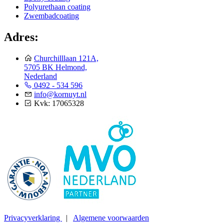
Polyurethaan coating
Zwembadcoating
Adres:
Churchilllaan 121A,
5705 BK Helmond,
Nederland
0492 - 534 596
info@kornuyt.nl
Kvk: 17065328
Privacyverklaring
|
Algemene voorwaarden