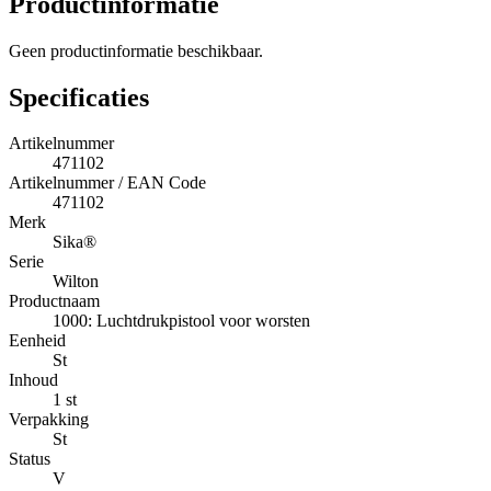
Productinformatie
Geen productinformatie beschikbaar.
Specificaties
Artikelnummer
471102
Artikelnummer / EAN Code
471102
Merk
Sika®
Serie
Wilton
Productnaam
1000: Luchtdrukpistool voor worsten
Eenheid
St
Inhoud
1 st
Verpakking
St
Status
V