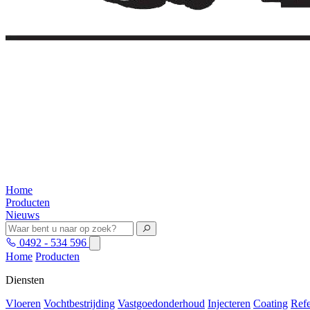
Home
Producten
Nieuws
0492 - 534 596
Home
Producten
Diensten
Vloeren
Vochtbestrijding
Vastgoedonderhoud
Injecteren
Coating
Refe