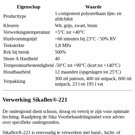
Eigenschap
Waarde
1-component polyurethaan lijm- en
Producttype
afdichtkit
Kleuren
Wit, grijs, zwart, bruin
Verwerkingstemperatuur
+5°C tot +40°C
Huidvormingstijd
~60 minuten bij 23°C / 50% RV
Treksterkte
1,8 MPa
Rek bij breuk
500%
Shore A Hardheid
40
Temperatuurbestendigheid
-50°C tot +90°C (kort tot +140°C)
Houdbaarheid
12 maanden (opgeslagen tot 25°C)
300 ml patroon, 400 ml unipack, 600 ml
Verpakking
unipack, 23 l en 195 l vat
Verwerking Sikaflex®-221
De ondergrond dient schoon, droog en vetvrij te zijn voor optimale
hechting. Raadpleeg de Sika Voorbehandelingstabel voor advies
over specifieke ondergronden.
Sikaflex®-221 is eenvoudig te verwerken met hand-, lucht- of