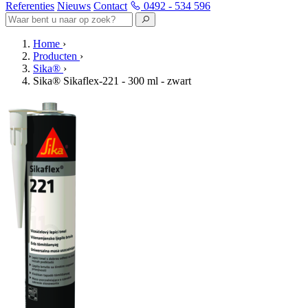
Referenties
Nieuws
Contact
0492 - 534 596
Home
›
Producten
›
Sika®
›
Sika® Sikaflex-221 - 300 ml - zwart