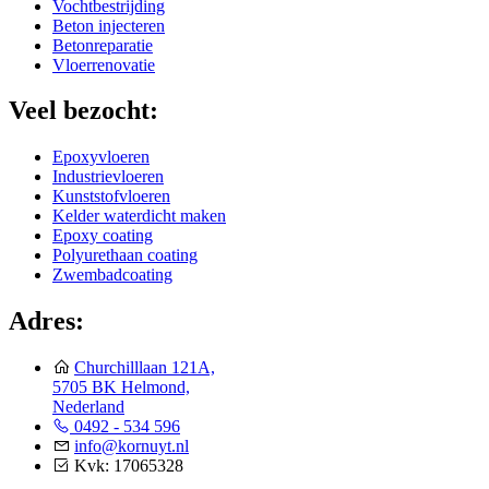
Vochtbestrijding
Beton injecteren
Betonreparatie
Vloerrenovatie
Veel bezocht:
Epoxyvloeren
Industrievloeren
Kunststofvloeren
Kelder waterdicht maken
Epoxy coating
Polyurethaan coating
Zwembadcoating
Adres:
Churchilllaan 121A,
5705 BK Helmond,
Nederland
0492 - 534 596
info@kornuyt.nl
Kvk: 17065328