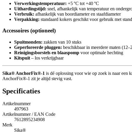
Verwerkingstemperatuur:
+5 °C tot +40 °C
Uithardingstijd:
snel, afhankelijk van temperatuur en ondergr
Verbruik:
afhankelijk van boordiameter en staafdiameter
Verpakking:
standaard kokers geschikt voor gebruik met stand
Accessoires (optioneel)
Spuitmonden:
zakken van 10 stuks
Geperforeerde pluggen:
beschikbaar in meerdere maten (12
Reinigingsborstels en blaaspomp
voor optimale hechting
Kitspuit
– los verkrijgbaar
Sika® AnchorFix®-1
is dé oplossing voor wie op zoek is naar een 
AnchorFix®-1 zit je altijd stevig vast.
Specificaties
Artikelnummer
497963
Artikelnummer / EAN Code
7612895234908
Merk
Sika®