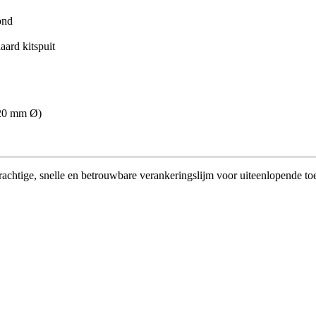
ond
aard kitspuit
–20 mm Ø)
krachtige, snelle en betrouwbare verankeringslijm voor uiteenlopende t