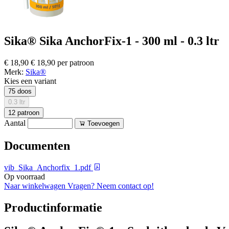
Sika® Sika AnchorFix-1 - 300 ml - 0.3 ltr
€ 18,90
€ 18,90 per patroon
Merk:
Sika®
Kies een variant
75 doos
0.3 ltr
12 patroon
Aantal
Toevoegen
Documenten
vib_Sika_Anchorfix_1.pdf
Op voorraad
Naar winkelwagen
Vragen? Neem contact op!
Productinformatie