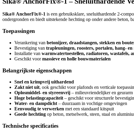
Sika® AnchorFix®-1 – Sneluithardende Ve
Sika® AnchorFix®-1
is een gebruiksklare, sneluithardende 2-compon
ondergronden en biedt uitstekende hechting op onder andere beton, bak
Toepassingen
Verankering van
betonijzer, draadstangen, stekken en bout
Bevestiging van
trapleuningen, roosters, portalen, hang- en
Installatie van
warmwatertoestellen, radiatoren, wastafels, an
Geschikt voor
massieve en holle bouwmaterialen
Belangrijkste eigenschappen
Snel en krimpvrij uithardend
Zakt niet uit
, ook geschikt voor plafonds en verticale toepassi
Oplosmiddel- en styreenvrij
– milieuvriendelijker en geurarm
Hoge belastingcapaciteit
– geschikt voor structurele bevestigi
Water- en dampdicht
– duurzaam in vochtige omgevingen
Eenvoudig te verwerken
met een standaard kitspuit
Goede hechting
op beton, metselwerk, steen, staal en alumini
Technische specificaties