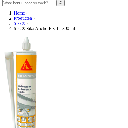
Home
›
Producten
›
Sika®
›
Sika® Sika AnchorFix-1 - 300 ml