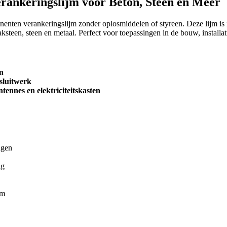
rankeringslijm voor Beton, Steen en Meer
enten verankeringslijm zonder oplosmiddelen of styreen. Deze lijm is i
steen, steen en metaal. Perfect voor toepassingen in de bouw, installati
en
 sluitwerk
tennes en elektriciteitskasten
ngen
ng
um