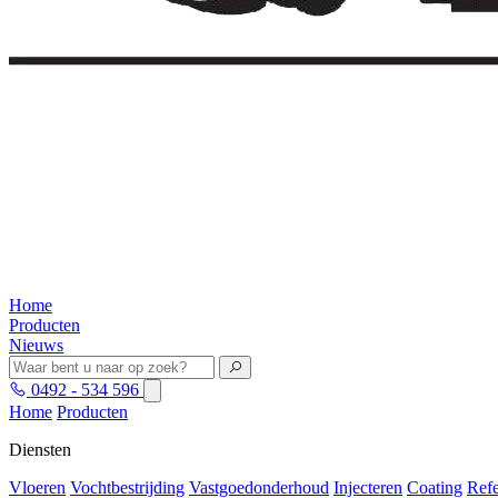
Home
Producten
Nieuws
0492 - 534 596
Home
Producten
Diensten
Vloeren
Vochtbestrijding
Vastgoedonderhoud
Injecteren
Coating
Refe