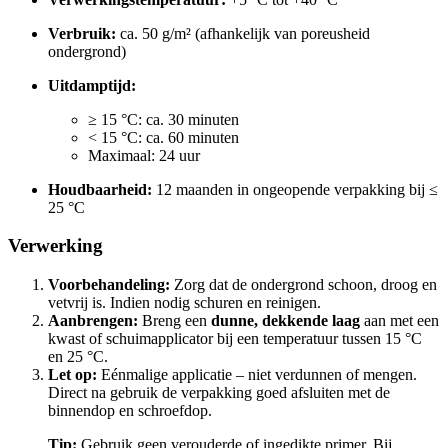
Verbruik:
ca. 50 g/m² (afhankelijk van poreusheid
ondergrond)
Uitdamptijd:
≥ 15 °C: ca. 30 minuten
< 15 °C: ca. 60 minuten
Maximaal: 24 uur
Houdbaarheid:
12 maanden in ongeopende verpakking bij ≤
25 °C
Verwerking
Voorbehandeling:
Zorg dat de ondergrond schoon, droog en
vetvrij is. Indien nodig schuren en reinigen.
Aanbrengen:
Breng een
dunne, dekkende laag
aan met een
kwast of schuimapplicator bij een temperatuur tussen 15 °C
en 25 °C.
Let op:
Eénmalige applicatie – niet verdunnen of mengen.
Direct na gebruik de verpakking goed afsluiten met de
binnendop en schroefdop.
Tip:
Gebruik geen verouderde of ingedikte primer. Bij