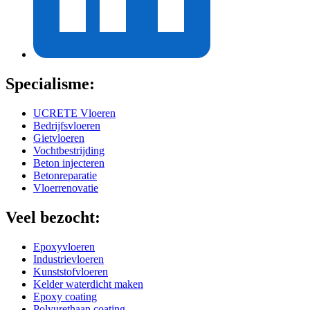
Specialisme:
UCRETE Vloeren
Bedrijfsvloeren
Gietvloeren
Vochtbestrijding
Beton injecteren
Betonreparatie
Vloerrenovatie
Veel bezocht:
Epoxyvloeren
Industrievloeren
Kunststofvloeren
Kelder waterdicht maken
Epoxy coating
Polyurethaan coating