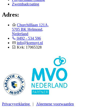
Zwembadcoating
Adres:
Churchilllaan 121A,
5705 BK Helmond,
Nederland
0492 - 534 596
info@kornuyt.nl
Kvk: 17065328
Privacyverklaring
|
Algemene voorwaarden