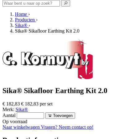
Home
›
Producten
›
Sika®
›
Sika® Sikafloor Earthing Kit 2.0
Sika® Sikafloor Earthing Kit 2.0
€ 182,83
€ 182,83 per set
Merk:
Sika®
Aantal
Toevoegen
Op voorraad
Naar winkelwagen
Vragen? Neem contact op!