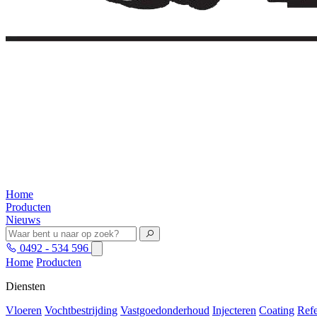
Home
Producten
Nieuws
0492 - 534 596
Home
Producten
Diensten
Vloeren
Vochtbestrijding
Vastgoedonderhoud
Injecteren
Coating
Refe